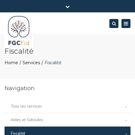
×
Avenue Molière 143, 1190 Bruxelles
Close
Lun - Ven: 8:30 - 17:00
02 216 39 34
top
Togg
Search
bar
info@fgcfid.be
navig
Fiscalité
Home
Services
Fiscalité
Navigation
Tous les services
Aides et Subsides
Fiscalité