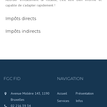
capable de s’adapter rapidement !
Impôts directs
Impôts indirects
FGC FID
NAVIGATION
Avenue Molière 143,
1190
Accueil
Présentation
Bruxelles
Services
Infos
02 216 39 34